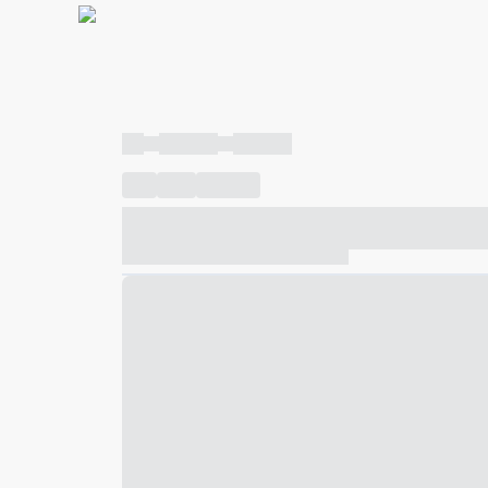
----
----- -----
----- -----
----
-----
---- ------
----- ----- -- ------ ---- ---- -- ---
----- ----- -- ------ ----- ----- -- ------