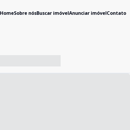
Home
Sobre nós
Buscar imóvel
Anunciar imóvel
Contato
-- ----- ----- --- ------