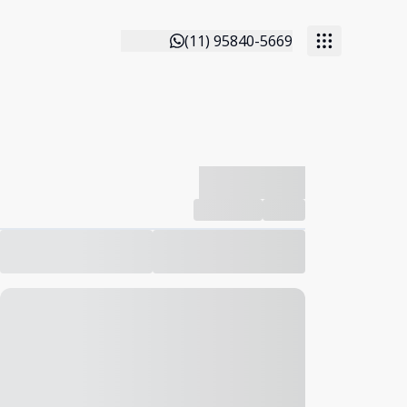
(11) 95840-5669
-------------
Compartilhar
Favorito