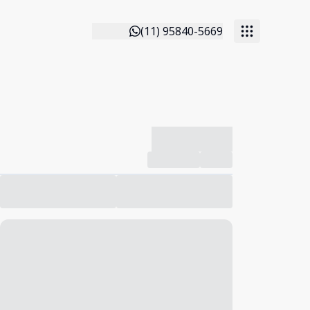
(11) 95840-5669
-------------
Compartilhar
Favorito