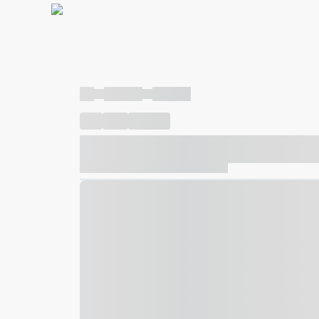
----
----- -----
----- -----
----
-----
---- ------
----- ----- -- ------ ---- ---- -- ---
----- ----- -- ------ ----- ----- -- ------