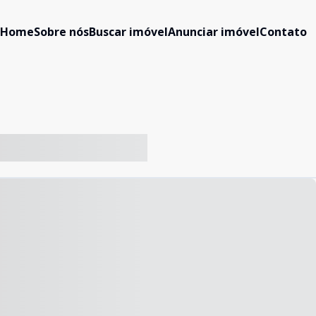
Home
Sobre nós
Buscar imóvel
Anunciar imóvel
Contato
-- ----- ----- --- ------