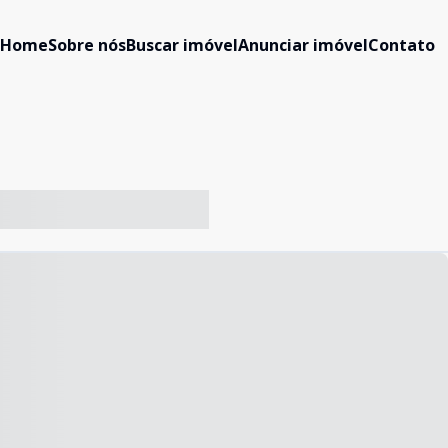
Home
Sobre nós
Buscar imóvel
Anunciar imóvel
Contato
-- ----- ----- --- ------