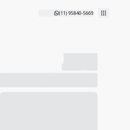
(11) 95840-5669
-------------
Compartilhar
Favorito