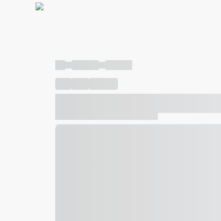
----
----- -----
----- -----
----
-----
---- ------
----- ----- -- ------ ---- ---- -- ---
----- ----- -- ------ ----- ----- -- ------