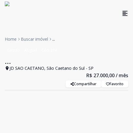
Home
Buscar imóvel
...
Galpão
Aluguel
Cód:
274
...
JD SAO CAETANO, São Caetano do Sul - SP
R$ 27.000,00
/ mês
Compartilhar
Favorito