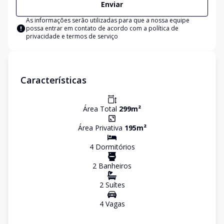
Enviar
As informações serão utilizadas para que a nossa equipe
possa entrar em contato de acordo com a
política de
privacidade e termos de serviço
Características
Área Total
299
m²
Área Privativa
195
m²
4
Dormitório
s
2
Banheiro
s
2
Suíte
s
4
Vaga
s