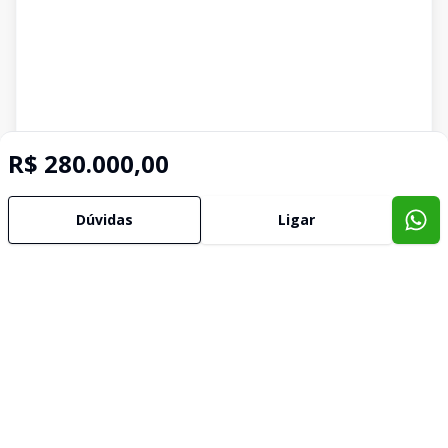
R$ 280.000,00
Dúvidas
Ligar
Imóveis semelhantes
Confira imóveis semelhantes
Cód:
173
Comparar